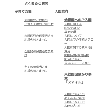
よくあるご質問
子育て支援
入園案内
幼稚園へのご入園
未就園児と地域の
子育て支援のお知らせ
入園に関する
Information
募集要項
未就園児の保護者さま
入園について
地域の皆さま向け
入園までの手続きフロ
ー
入園に関する費用/諸
在園児の保護者さま向
費用
け
開園時間/教育時間
給食について
送迎バスコース案内
全ての保護者さま
地域の皆さま向け
未就園児預かり事
業
「スマイル」
入園についての
よくあるご質問
入園についての
お問い合わせ