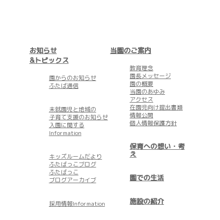
お知らせ
当園のご案内
&トピックス
教育理念
園長メッセージ
園からのお知らせ
園の概要
ふたば通信
当園のあゆみ
アクセス
在園児向け提出書類
未就園児と地域の
情報公開
子育て支援のお知らせ
個人情報保護方針
入園に関する
Information
保育への想い・考
え
キッズルームだより
ふたばっこブログ
ふたばっこ
園での生活
ブログアーカイブ
施設の紹介
採用情報Information