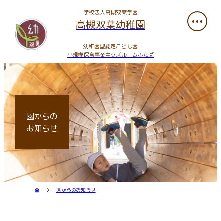
学校法人高槻双葉学園
高槻双葉幼稚園
幼稚園型認定こども園
小規模保育事業キッズルームふたば
園からの
お知らせ
園からのお知らせ