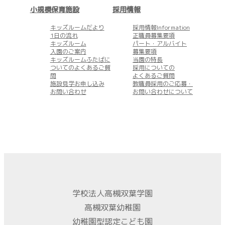
小規模保育施設
採用情報
キッズルームだより
採用情報Information
1日の流れ
正職員募集要項
キッズルーム
パート・アルバイト
入園のご案内
募集要項
キッズルームふたばに
当園の特長
ついてのよくあるご質
採用についての
問
よくあるご質問
施設見学お申し込み
教職員採用のご応募・
お問い合わせ
お問い合わせについて
学校法人高槻双葉学園
高槻双葉幼稚園
幼稚園型認定こども園