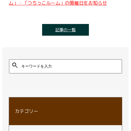
ム」・「つちっこルーム」の開催日をお知らせ
記事の一覧
search
カテゴリー