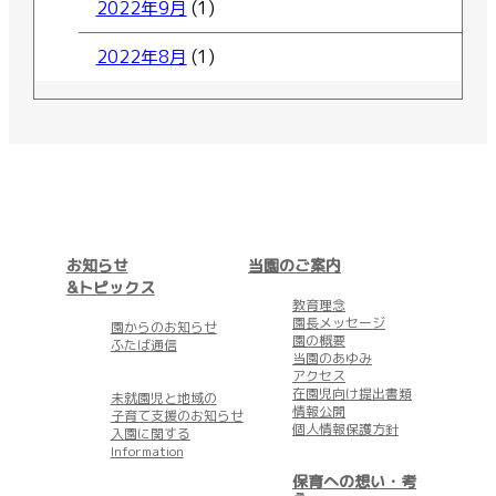
2022年9月
(1)
2022年8月
(1)
お知らせ
当園のご案内
&トピックス
教育理念
園長メッセージ
園からのお知らせ
園の概要
ふたば通信
当園のあゆみ
アクセス
在園児向け提出書類
未就園児と地域の
情報公開
子育て支援のお知らせ
個人情報保護方針
入園に関する
Information
保育への想い・考