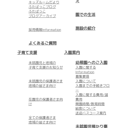
え
キッズルームだより
ふたばっこブログ
ふたばっこ
園での生活
ブログアーカイブ
施設の紹介
採用情報Information
よくあるご質問
子育て支援
入園案内
幼稚園へのご入園
未就園児と地域の
子育て支援のお知らせ
入園に関する
Information
募集要項
未就園児の保護者さま
入園について
地域の皆さま向け
入園までの手続きフロ
ー
入園に関する費用/諸
在園児の保護者さま向
費用
け
開園時間/教育時間
給食について
送迎バスコース案内
全ての保護者さま
地域の皆さま向け
未就園児預かり事