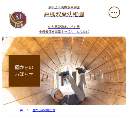
学校法人高槻双葉学園
高槻双葉幼稚園
幼稚園型認定こども園
小規模保育事業キッズルームふたば
園からの
お知らせ
園からのお知らせ