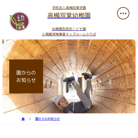
学校法人高槻双葉学園
高槻双葉幼稚園
幼稚園型認定こども園
小規模保育事業キッズルームふたば
園からの
お知らせ
園からのお知らせ