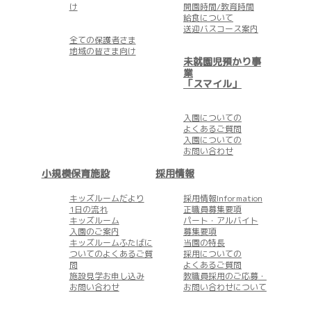
け
開園時間/教育時間
給食について
送迎バスコース案内
全ての保護者さま
地域の皆さま向け
未就園児預かり事
業
「スマイル」
入園についての
よくあるご質問
入園についての
お問い合わせ
小規模保育施設
採用情報
キッズルームだより
採用情報Information
1日の流れ
正職員募集要項
キッズルーム
パート・アルバイト
入園のご案内
募集要項
キッズルームふたばに
当園の特長
ついてのよくあるご質
採用についての
問
よくあるご質問
施設見学お申し込み
教職員採用のご応募・
お問い合わせ
お問い合わせについて