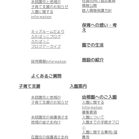
在園児向け提出書類
未就園児と地域の
情報公開
子育て支援のお知らせ
個人情報保護方針
入園に関する
Information
保育への想い・考
え
キッズルームだより
ふたばっこブログ
ふたばっこ
園での生活
ブログアーカイブ
施設の紹介
採用情報Information
よくあるご質問
子育て支援
入園案内
幼稚園へのご入園
未就園児と地域の
子育て支援のお知らせ
入園に関する
Information
募集要項
未就園児の保護者さま
入園について
地域の皆さま向け
入園までの手続きフロ
ー
入園に関する費用/諸
在園児の保護者さま向
費用