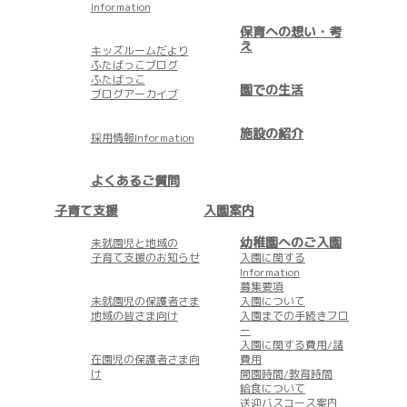
Information
保育への想い・考
え
キッズルームだより
ふたばっこブログ
ふたばっこ
園での生活
ブログアーカイブ
施設の紹介
採用情報Information
よくあるご質問
子育て支援
入園案内
幼稚園へのご入園
未就園児と地域の
子育て支援のお知らせ
入園に関する
Information
募集要項
未就園児の保護者さま
入園について
地域の皆さま向け
入園までの手続きフロ
ー
入園に関する費用/諸
在園児の保護者さま向
費用
け
開園時間/教育時間
給食について
送迎バスコース案内