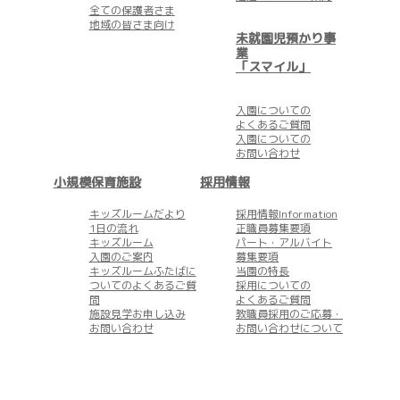
全ての保護者さま
地域の皆さま向け
未就園児預かり事
業
「スマイル」
入園についての
よくあるご質問
入園についての
お問い合わせ
小規模保育施設
採用情報
キッズルームだより
採用情報Information
1日の流れ
正職員募集要項
キッズルーム
パート・アルバイト
入園のご案内
募集要項
キッズルームふたばに
当園の特長
ついてのよくあるご質
採用についての
問
よくあるご質問
施設見学お申し込み
教職員採用のご応募・
お問い合わせ
お問い合わせについて