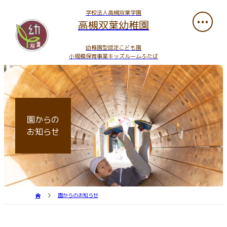
学校法人高槻双葉学園
高槻双葉幼稚園
幼稚園型認定こども園
小規模保育事業キッズルームふたば
園からの
お知らせ
園からのお知らせ