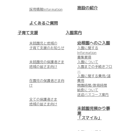
施設の紹介
採用情報Information
よくあるご質問
子育て支援
入園案内
幼稚園へのご入園
未就園児と地域の
子育て支援のお知らせ
入園に関する
Information
募集要項
未就園児の保護者さま
入園について
地域の皆さま向け
入園までの手続きフロ
ー
入園に関する費用/諸
在園児の保護者さま向
費用
け
開園時間/教育時間
給食について
送迎バスコース案内
全ての保護者さま
地域の皆さま向け
未就園児預かり事
業
「スマイル」