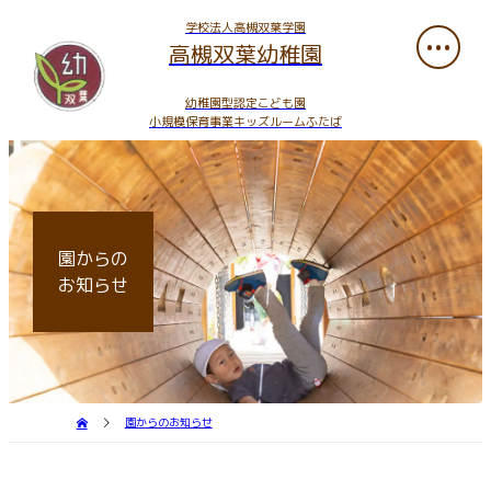
学校法人高槻双葉学園
高槻双葉幼稚園
幼稚園型認定こども園
小規模保育事業キッズルームふたば
園からの
お知らせ
園からのお知らせ