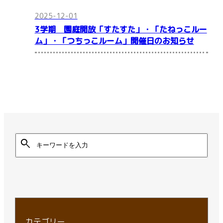
2025-12-01
3学期 園庭開放「すたすた」・「たねっこルー
ム」・「つちっこルーム」開催日のお知らせ
search
カテゴリー