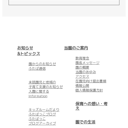
お知らせ
当園のご案内
&トピックス
教育理念
園長メッセージ
園からのお知らせ
園の概要
ふたば通信
当園のあゆみ
アクセス
在園児向け提出書類
未就園児と地域の
情報公開
子育て支援のお知らせ
個人情報保護方針
入園に関する
Information
保育への想い・考
え
キッズルームだより
ふたばっこブログ
ふたばっこ
園での生活
ブログアーカイブ