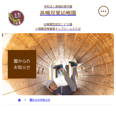
学校法人高槻双葉学園
高槻双葉幼稚園
幼稚園型認定こども園
小規模保育事業キッズルームふたば
園からの
お知らせ
園からのお知らせ