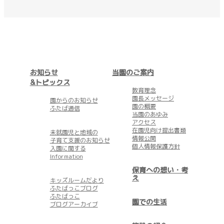
お知らせ
当園のご案内
&トピックス
教育理念
園長メッセージ
園からのお知らせ
園の概要
ふたば通信
当園のあゆみ
アクセス
在園児向け提出書類
未就園児と地域の
情報公開
子育て支援のお知らせ
個人情報保護方針
入園に関する
Information
保育への想い・考
え
キッズルームだより
ふたばっこブログ
ふたばっこ
園での生活
ブログアーカイブ