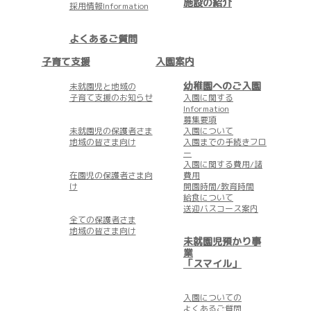
施設の紹介
採用情報Information
よくあるご質問
子育て支援
入園案内
幼稚園へのご入園
未就園児と地域の
子育て支援のお知らせ
入園に関する
Information
募集要項
未就園児の保護者さま
入園について
地域の皆さま向け
入園までの手続きフロ
ー
入園に関する費用/諸
在園児の保護者さま向
費用
け
開園時間/教育時間
給食について
送迎バスコース案内
全ての保護者さま
地域の皆さま向け
未就園児預かり事
業
「スマイル」
入園についての
よくあるご質問