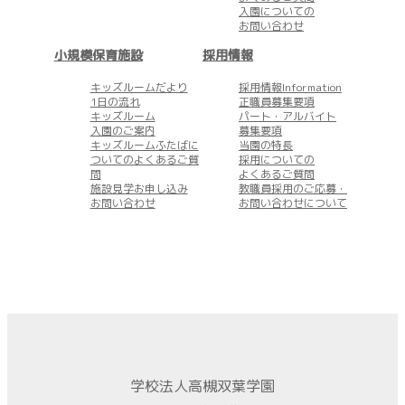
入園についての
お問い合わせ
小規模保育施設
採用情報
キッズルームだより
採用情報Information
1日の流れ
正職員募集要項
キッズルーム
パート・アルバイト
入園のご案内
募集要項
キッズルームふたばに
当園の特長
ついてのよくあるご質
採用についての
問
よくあるご質問
施設見学お申し込み
教職員採用のご応募・
お問い合わせ
お問い合わせについて
学校法人高槻双葉学園