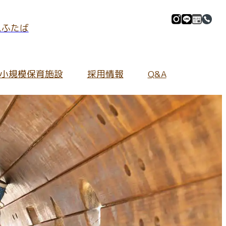
ムふたば
小規模保育施設
採用情報
Q&A
マイル」
採用情報Information
施設の紹介
全ての保護者さま
地域の皆さま向け
園庭の環境
ご質問
よくあるご質問
ふたぱーく
イブ
保育内容について
園内の環境
キンダーカウンセリング
わせ
持ち物について
あいあいホール
ふたぷぅマーケット
給食について
給食室
入園について
小規模保育施設について