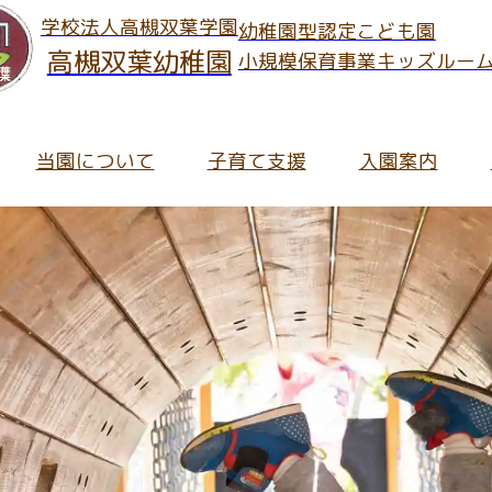
学校法人高槻双葉学園
幼稚園型認定こども園
高槻双葉幼稚園
小規模保育事業キッズルー
当園について
子育て支援
入園案内
のお知らせ
ご案内
児の保護者さま
へのご入園
ッズルームだより
報Information
育内容について
キッズルームだより
保育への想い・考え
在園児の保護者さま向け
未就園児預かり事業「ス
皆さま向け
育理念
に関するInformation
の流れ
職員募集要項
ち物について
通信
長メッセージ
集要項
ッズルーム入園のご案内
ート・アルバイト募集要項
食について
ふたばっこブログ
園での生活
入園についてのよくある
保育にかかわる活動
の概要
就園児と地域の
園について
ッズルームふたばについてのよくあるご質問
園の特長
園について
ふたばっこブログアーカ
園での一日
預かり保育
児と地域の
て支援のお知らせ
園のあゆみ
園までの手続きフロー
ッズルームふたばの見学お申し込み・お問い合わせ
用についてのよくあるご質問
ッズルームふたばについて
入園についてのお問い合
主な年間行事
子育て支援講演会
支援のお知らせ
クセス
就園児預かり事業「スマイル」
に関する費用/諸費用
職員採用のご応募・お問い合わせについて
用について
給食と食育
園児向け提出書類
育て支援室
時間/教育時間
するInformation
っこルーム / つちっこルーム
報公開
食について