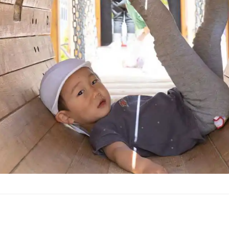
人情報保護方針
開放/園庭ピクニック/
迎バスコース案内
て相談