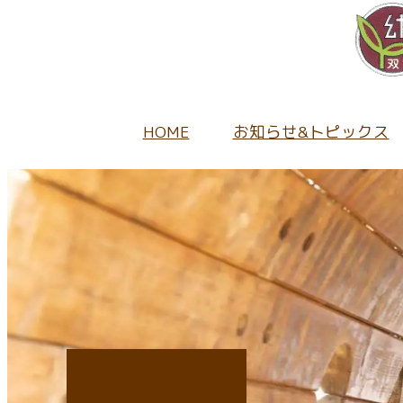
HOME
お知らせ&トピックス
園から
当園の
未就園
幼稚園
キ
採用情
保
地域の
教
入園
1日
正
持
ふたば
園
募
キ
パ
給
園
未
入
キ
当
入
未就園
子育
当
入
キ
採
キ
子育て
ア
未
入園
教
採
在
子
開園
入園に関
たね
情
給