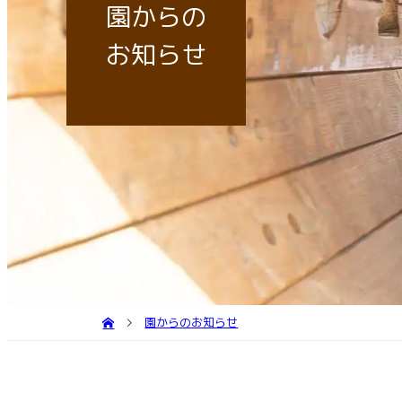
個
園庭
送
園からの
子育
お知らせ
園からのお知らせ