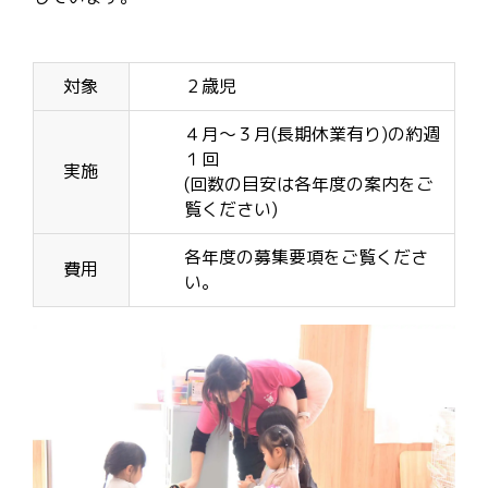
対象
２歳児
４月～３月(長期休業有り)の約週
１回
実施
(回数の目安は各年度の案内をご
覧ください)
各年度の募集要項をご覧くださ
費用
い。