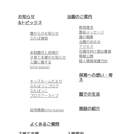
お知らせ
当園のご案内
&トピックス
教育理念
園長メッセージ
園からのお知らせ
園の概要
ふたば通信
当園のあゆみ
アクセス
在園児向け提出書類
未就園児と地域の
情報公開
子育て支援のお知らせ
個人情報保護方針
入園に関する
Information
保育への想い・考
え
キッズルームだより
ふたばっこブログ
ふたばっこ
園での生活
ブログアーカイブ
施設の紹介
採用情報Information
よくあるご質問
子育て支援
入園案内