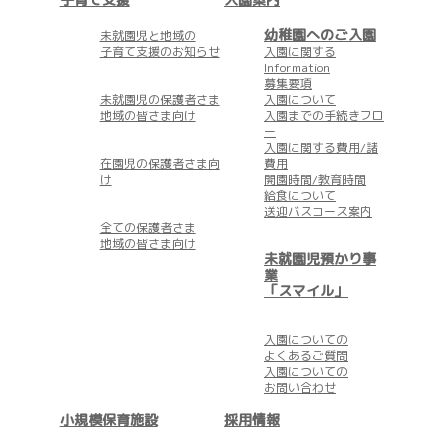
幼稚園へのご入園
未就園児と地域の
子育て支援のお知らせ
入園に関する
Information
募集要項
未就園児の保護者さま
入園について
地域の皆さま向け
入園までの手続きフロ
ー
入園に関する費用/諸
在園児の保護者さま向
費用
け
開園時間/教育時間
給食について
送迎バスコース案内
全ての保護者さま
地域の皆さま向け
未就園児預かり事
業
「スマイル」
入園についての
よくあるご質問
入園についての
お問い合わせ
小規模保育施設
採用情報