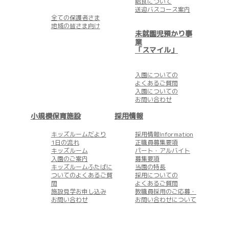
給食について
送迎バスコース案内
全ての保護者さま
地域の皆さま向け
未就園児預かり事
業
「スマイル」
入園についての
よくあるご質問
入園についての
お問い合わせ
小規模保育施設
採用情報
キッズルームだより
採用情報Information
1日の流れ
正職員募集要項
キッズルーム
パート・アルバイト
入園のご案内
募集要項
キッズルームふたばに
当園の特長
ついてのよくあるご質
採用についての
問
よくあるご質問
施設見学お申し込み
教職員採用のご応募・
お問い合わせ
お問い合わせについて