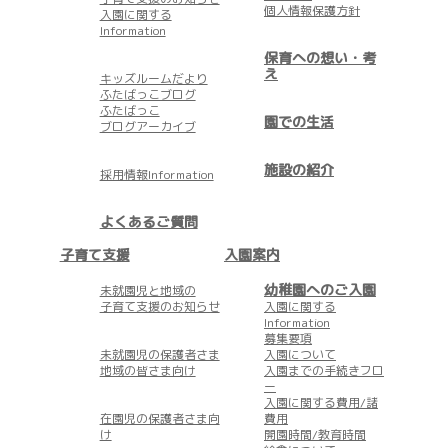
個人情報保護方針
入園に関する
Information
保育への想い・考
え
キッズルームだより
ふたばっこブログ
ふたばっこ
園での生活
ブログアーカイブ
施設の紹介
採用情報Information
よくあるご質問
子育て支援
入園案内
幼稚園へのご入園
未就園児と地域の
子育て支援のお知らせ
入園に関する
Information
募集要項
未就園児の保護者さま
入園について
地域の皆さま向け
入園までの手続きフロ
ー
入園に関する費用/諸
在園児の保護者さま向
費用
け
開園時間/教育時間