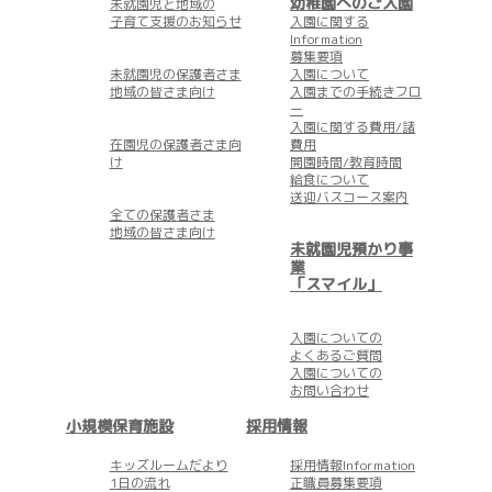
幼稚園へのご入園
未就園児と地域の
子育て支援のお知らせ
入園に関する
Information
募集要項
未就園児の保護者さま
入園について
地域の皆さま向け
入園までの手続きフロ
ー
入園に関する費用/諸
在園児の保護者さま向
費用
け
開園時間/教育時間
給食について
送迎バスコース案内
全ての保護者さま
地域の皆さま向け
未就園児預かり事
業
「スマイル」
入園についての
よくあるご質問
入園についての
お問い合わせ
小規模保育施設
採用情報
キッズルームだより
採用情報Information
1日の流れ
正職員募集要項