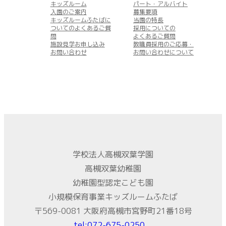
キッズルーム
パート・アルバイト
入園のご案内
募集要項
キッズルームふたばに
当園の特長
ついてのよくあるご質
採用についての
問
よくあるご質問
施設見学お申し込み
教職員採用のご応募・
お問い合わせ
お問い合わせについて
学校法人高槻双葉学園
高槻双葉幼稚園
幼稚園型認定こども園
小規模保育事業キッズルームふたば
〒569-0081 大阪府高槻市宮野町21番18号
tel:072-675-0250