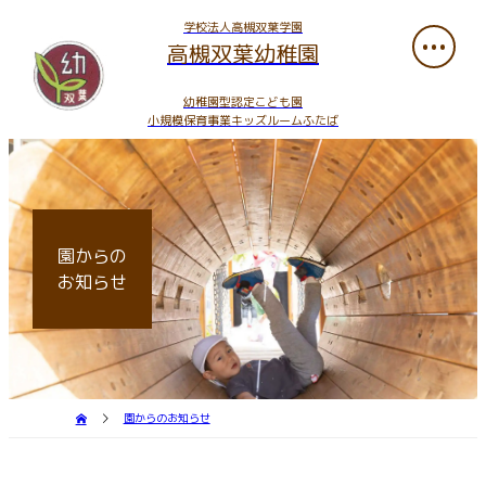
学校法人高槻双葉学園
高槻双葉幼稚園
幼稚園型認定こども園
小規模保育事業キッズルームふたば
園からの
お知らせ
園からのお知らせ