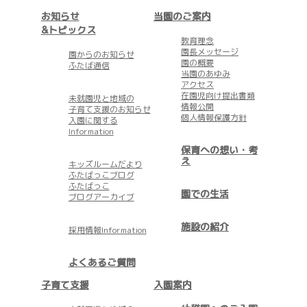
お知らせ
当園のご案内
&トピックス
教育理念
園長メッセージ
園からのお知らせ
園の概要
ふたば通信
当園のあゆみ
アクセス
在園児向け提出書類
未就園児と地域の
情報公開
子育て支援のお知らせ
個人情報保護方針
入園に関する
Information
保育への想い・考
え
キッズルームだより
ふたばっこブログ
ふたばっこ
園での生活
ブログアーカイブ
施設の紹介
採用情報Information
よくあるご質問
子育て支援
入園案内