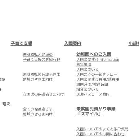
子育て支援
入園案内
小規
幼稚園へのご入園
未就園児と地域の
子育て支援のお知らせ
入園に関するInformation
募集要項
入園について
未就園児の保護者さま
入園までの手続きフロー
書類
地域の皆さま向け
入園に関する費用/諸費用
開園時間/教育時間
針
給食について
在園児の保護者さま向け
送迎バスコース案内
・考え
未就園児預かり事業
全ての保護者さま
「スマイル」
地域の皆さま向け
入園についての
よくあるご質問
入園についての
お問い合わせ