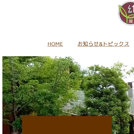
HOME
お知らせ&トピックス
園から
当園の
未就園
幼稚園
キ
採用情
保
地域の
教
入園
1日
正
持
ふたば
園
募
キ
パ
給
園
未
入
キ
当
入
未就園
子育
当
入
キ
採
キ
子育て
ア
未
入園
教
採
在
子
開園
入園に関
たね
情
給