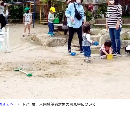
人情報保護方針
開放/園庭ピクニック/
迎バスコース案内
て相談
皆さまへ
R7年度 入園希望者対象の園見学について