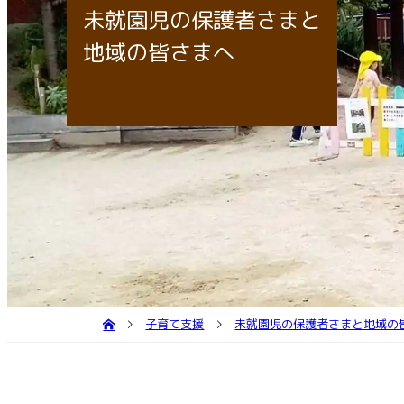
個
園庭
送
未就園児の保護者さまと
子育
地域の皆さまへ
子育て支援
未就園児の保護者さまと地域の