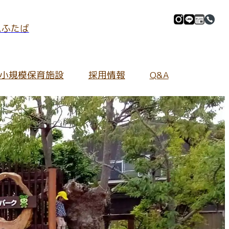
ムふたば
小規模保育施設
採用情報
Q&A
マイル」
採用情報Information
施設の紹介
全ての保護者さま
地域の皆さま向け
園庭の環境
ご質問
よくあるご質問
ふたぱーく
イブ
保育内容について
園内の環境
キンダーカウンセリング
わせ
持ち物について
あいあいホール
ふたぷぅマーケット
給食について
給食室
入園について
小規模保育施設について