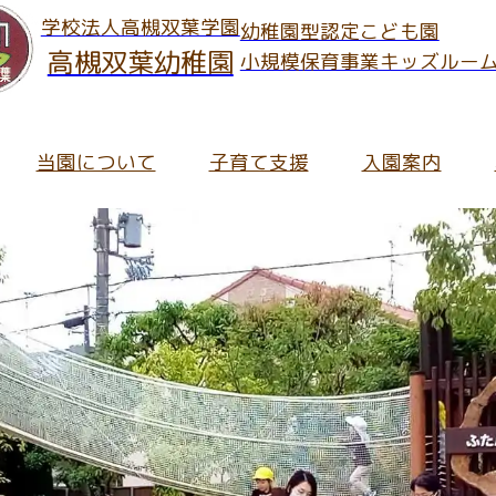
学校法人高槻双葉学園
幼稚園型認定こども園
高槻双葉幼稚園
小規模保育事業キッズルー
当園について
子育て支援
入園案内
のお知らせ
ご案内
児の保護者さま
へのご入園
ッズルームだより
報Information
育内容について
キッズルームだより
保育への想い・考え
在園児の保護者さま向け
未就園児預かり事業「ス
皆さま向け
育理念
に関するInformation
の流れ
職員募集要項
ち物について
通信
長メッセージ
集要項
ッズルーム入園のご案内
ート・アルバイト募集要項
食について
ふたばっこブログ
園での生活
入園についてのよくある
保育にかかわる活動
の概要
就園児と地域の
園について
ッズルームふたばについてのよくあるご質問
園の特長
園について
ふたばっこブログアーカ
園での一日
預かり保育
児と地域の
て支援のお知らせ
園のあゆみ
園までの手続きフロー
ッズルームふたばの見学お申し込み・お問い合わせ
用についてのよくあるご質問
ッズルームふたばについて
入園についてのお問い合
主な年間行事
子育て支援講演会
支援のお知らせ
クセス
就園児預かり事業「スマイル」
に関する費用/諸費用
職員採用のご応募・お問い合わせについて
用について
給食と食育
園児向け提出書類
育て支援室
時間/教育時間
するInformation
っこルーム / つちっこルーム
報公開
食について