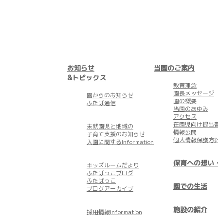
お知らせ
当園のご案内
&トピックス
教育理念
園長メッセージ
園からのお知らせ
園の概要
ふたば通信
当園のあゆみ
アクセス
在園児向け提出
未就園児と地域の
情報公開
子育て支援のお知らせ
個人情報保護方
入園に関するInformation
保育への想い
キッズルームだより
ふたばっこブログ
ふたばっこ
園での生活
ブログアーカイブ
施設の紹介
採用情報Information