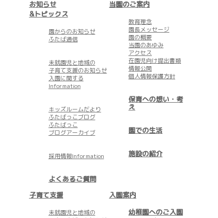
お知らせ
当園のご案内
&トピックス
教育理念
園長メッセージ
園からのお知らせ
園の概要
ふたば通信
当園のあゆみ
アクセス
在園児向け提出書類
未就園児と地域の
情報公開
子育て支援のお知らせ
個人情報保護方針
入園に関する
Information
保育への想い・考
え
キッズルームだより
ふたばっこブログ
ふたばっこ
園での生活
ブログアーカイブ
施設の紹介
採用情報Information
よくあるご質問
子育て支援
入園案内
幼稚園へのご入園
未就園児と地域の