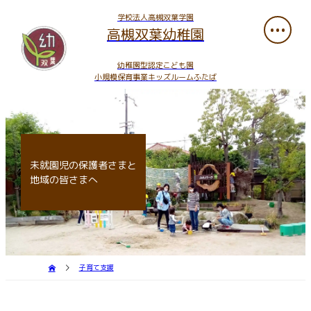
学校法人高槻双葉学園
高槻双葉幼稚園
幼稚園型認定こども園
小規模保育事業キッズルームふたば
未就園児の保護者さまと
地域の皆さまへ
子育て支援