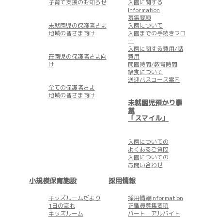
子育て支援のお知らせ
入園に関する
Information
募集要項
未就園児の保護者さま
入園について
地域の皆さま向け
入園までの手続きフロ
ー
入園に関する費用/諸
在園児の保護者さま向
費用
け
開園時間/教育時間
給食について
送迎バスコース案内
全ての保護者さま
地域の皆さま向け
未就園児預かり事
業
「スマイル」
入園についての
よくあるご質問
入園についての
お問い合わせ
小規模保育施設
採用情報
キッズルームだより
採用情報Information
1日の流れ
正職員募集要項
キッズルーム
パート・アルバイト