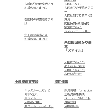
未就園児の保護者さま
入園について
地域の皆さま向け
入園までの手続きフロ
ー
入園に関する費用/諸
在園児の保護者さま向
費用
け
開園時間/教育時間
給食について
送迎バスコース案内
全ての保護者さま
地域の皆さま向け
未就園児預かり事
業
「スマイル」
入園についての
よくあるご質問
入園についての
お問い合わせ
小規模保育施設
採用情報
キッズルームだより
採用情報Information
1日の流れ
正職員募集要項
キッズルーム
パート・アルバイト
入園のご案内
募集要項
キッズルームふたばに
当園の特長