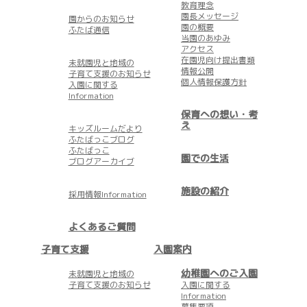
教育理念
園長メッセージ
園からのお知らせ
園の概要
ふたば通信
当園のあゆみ
アクセス
在園児向け提出書類
未就園児と地域の
情報公開
子育て支援のお知らせ
個人情報保護方針
入園に関する
Information
保育への想い・考
え
キッズルームだより
ふたばっこブログ
ふたばっこ
園での生活
ブログアーカイブ
施設の紹介
採用情報Information
よくあるご質問
子育て支援
入園案内
幼稚園へのご入園
未就園児と地域の
子育て支援のお知らせ
入園に関する
Information
募集要項