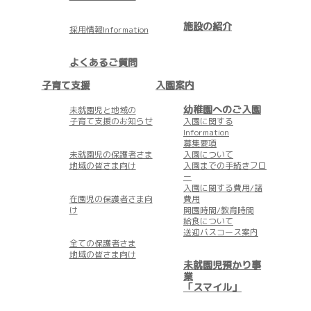
施設の紹介
採用情報Information
よくあるご質問
子育て支援
入園案内
幼稚園へのご入園
未就園児と地域の
子育て支援のお知らせ
入園に関する
Information
募集要項
未就園児の保護者さま
入園について
地域の皆さま向け
入園までの手続きフロ
ー
入園に関する費用/諸
在園児の保護者さま向
費用
け
開園時間/教育時間
給食について
送迎バスコース案内
全ての保護者さま
地域の皆さま向け
未就園児預かり事
業
「スマイル」