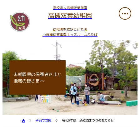
学校法人高槻双葉学園
高槻双葉幼稚園
幼稚園型認定こども園
小規模保育事業キッズルームふたば
未就園児の保護者さまと
地域の皆さまへ
子育て支援
令和6年度 幼稚園まつりのお知らせ