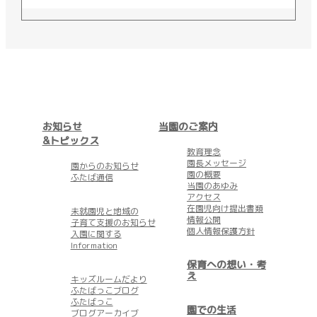
お知らせ
当園のご案内
&トピックス
教育理念
園長メッセージ
園からのお知らせ
園の概要
ふたば通信
当園のあゆみ
アクセス
在園児向け提出書類
未就園児と地域の
情報公開
子育て支援のお知らせ
個人情報保護方針
入園に関する
Information
保育への想い・考
え
キッズルームだより
ふたばっこブログ
ふたばっこ
園での生活
ブログアーカイブ