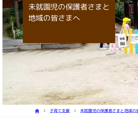
個
園庭
送
未就園児の保護者さまと
子育
地域の皆さまへ
子育て支援
未就園児の保護者さまと地域の