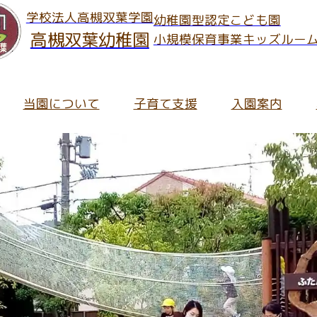
学校法人高槻双葉学園
幼稚園型認定こども園
高槻双葉幼稚園
小規模保育事業キッズルー
当園について
子育て支援
入園案内
のお知らせ
ご案内
児の保護者さま
へのご入園
ッズルームだより
報Information
育内容について
キッズルームだより
保育への想い・考え
在園児の保護者さま向け
未就園児預かり事業「ス
皆さま向け
育理念
に関するInformation
の流れ
職員募集要項
ち物について
通信
長メッセージ
集要項
ッズルーム入園のご案内
ート・アルバイト募集要項
食について
ふたばっこブログ
園での生活
入園についてのよくある
保育にかかわる活動
の概要
就園児と地域の
園について
ッズルームふたばについてのよくあるご質問
園の特長
園について
ふたばっこブログアーカ
園での一日
預かり保育
児と地域の
て支援のお知らせ
園のあゆみ
園までの手続きフロー
ッズルームふたばの見学お申し込み・お問い合わせ
用についてのよくあるご質問
ッズルームふたばについて
入園についてのお問い合
主な年間行事
子育て支援講演会
支援のお知らせ
クセス
就園児預かり事業「スマイル」
に関する費用/諸費用
職員採用のご応募・お問い合わせについて
用について
給食と食育
園児向け提出書類
育て支援室
時間/教育時間
するInformation
っこルーム / つちっこルーム
報公開
食について