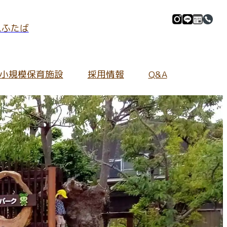
ムふたば
小規模保育施設
採用情報
Q&A
マイル」
採用情報Information
施設の紹介
全ての保護者さま
地域の皆さま向け
園庭の環境
ご質問
よくあるご質問
ふたぱーく
イブ
保育内容について
園内の環境
キンダーカウンセリング
わせ
持ち物について
あいあいホール
ふたぷぅマーケット
給食について
給食室
入園について
小規模保育施設について