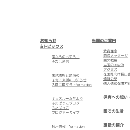
お知らせ
当園のご案内
&トピックス
教育理念
園長メッセージ
園からのお知らせ
園の概要
ふたば通信
当園のあゆみ
アクセス
在園児向け提出
未就園児と地域の
情報公開
子育て支援のお知らせ
個人情報保護方
入園に関するInformation
保育への想い
キッズルームだより
ふたばっこブログ
ふたばっこ
園での生活
ブログアーカイブ
施設の紹介
採用情報Information