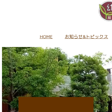
HOME
お知らせ&トピックス
園から
当園の
未就園
幼稚園
キ
採用情
保
地域の
教
入園
1日
正
持
ふたば
園
募
キ
パ
給
園
未
入
キ
当
入
未就園
子育
当
入
キ
採
キ
子育て
ア
未
入園
教
採
在
子
開園
入園に関
たね
情
給