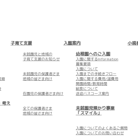
子育て支援
入園案内
小規
幼稚園へのご入園
未就園児と地域の
子育て支援のお知らせ
入園に関するInformation
募集要項
入園について
未就園児の保護者さま
入園までの手続きフロー
書類
地域の皆さま向け
入園に関する費用/諸費用
開園時間/教育時間
針
給食について
在園児の保護者さま向け
送迎バスコース案内
・考え
未就園児預かり事業
全ての保護者さま
「スマイル」
地域の皆さま向け
入園についての
よくあるご質問
入園についての
お問い合わせ