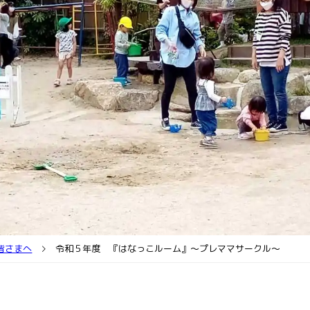
人情報保護方針
開放/園庭ピクニック/
迎バスコース案内
て相談
皆さまへ
令和５年度 『はなっこルーム』～プレママサークル～