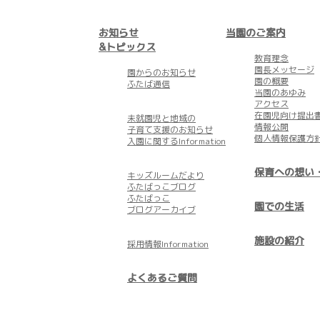
お知らせ
当園のご案内
&トピックス
教育理念
園長メッセージ
園からのお知らせ
園の概要
ふたば通信
当園のあゆみ
アクセス
在園児向け提出
未就園児と地域の
情報公開
子育て支援のお知らせ
個人情報保護方
入園に関するInformation
保育への想い
キッズルームだより
ふたばっこブログ
ふたばっこ
園での生活
ブログアーカイブ
施設の紹介
採用情報Information
よくあるご質問