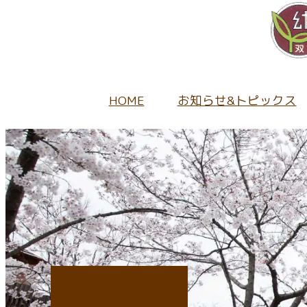
HOME
お知らせ&トピックス
園から
当園の
未就園
幼稚園
キ
採用情
保
地域の
教
入園
1日
正
持
ふたば
園
募
キ
パ
給
園
未
入
キ
当
入
未就園
子育
当
入
キ
採
キ
子育て
ア
未
入園
教
採
在
子
開園
入園に関
たね
情
給