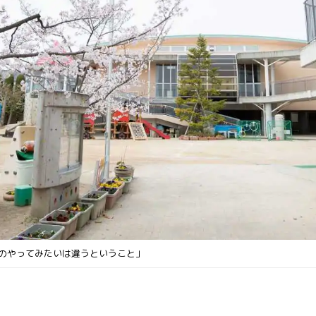
人情報保護方針
開放/園庭ピクニック/
迎バスコース案内
て相談
ぞれのやってみたいは違うということ」