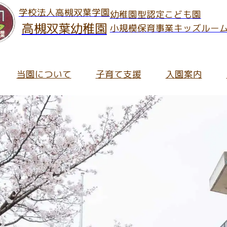
学校法人高槻双葉学園
幼稚園型認定こども園
高槻双葉幼稚園
小規模保育事業キッズルー
当園について
子育て支援
入園案内
のお知らせ
ご案内
児の保護者さま
へのご入園
ッズルームだより
報Information
育内容について
キッズルームだより
保育への想い・考え
在園児の保護者さま向け
未就園児預かり事業「ス
皆さま向け
育理念
に関するInformation
の流れ
職員募集要項
ち物について
通信
長メッセージ
集要項
ッズルーム入園のご案内
ート・アルバイト募集要項
食について
ふたばっこブログ
園での生活
入園についてのよくある
保育にかかわる活動
の概要
就園児と地域の
園について
ッズルームふたばについてのよくあるご質問
園の特長
園について
ふたばっこブログアーカ
園での一日
預かり保育
児と地域の
て支援のお知らせ
園のあゆみ
園までの手続きフロー
ッズルームふたばの見学お申し込み・お問い合わせ
用についてのよくあるご質問
ッズルームふたばについて
入園についてのお問い合
主な年間行事
子育て支援講演会
支援のお知らせ
クセス
就園児預かり事業「スマイル」
に関する費用/諸費用
職員採用のご応募・お問い合わせについて
用について
給食と食育
園児向け提出書類
育て支援室
時間/教育時間
するInformation
っこルーム / つちっこルーム
報公開
食について