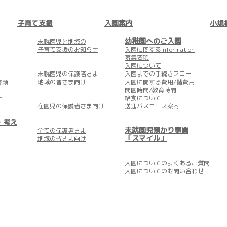
子育て支援
入園案内
小規
幼稚園へのご入園
未就園児と地域の
子育て支援のお知らせ
入園に関するInformation
募集要項
入園について
未就園児の保護者さま
入園までの手続きフロー
書類
地域の皆さま向け
入園に関する費用/諸費用
開園時間/教育時間
針
給食について
在園児の保護者さま向け
送迎バスコース案内
・考え
未就園児預かり事業
全ての保護者さま
「スマイル」
地域の皆さま向け
入園についての
よくあるご質問
入園についての
お問い合わせ