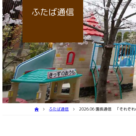
個
園庭
送
子育
ふたば通信
ふたば通信
2026.06 園長通信 「それ