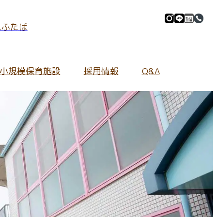
ムふたば
小規模保育施設
採用情報
Q&A
マイル」
採用情報Information
施設の紹介
全ての保護者さま
地域の皆さま向け
園庭の環境
ご質問
よくあるご質問
ふたぱーく
イブ
保育内容について
園内の環境
キンダーカウンセリング
わせ
持ち物について
あいあいホール
ふたぷぅマーケット
給食について
給食室
入園について
小規模保育施設について