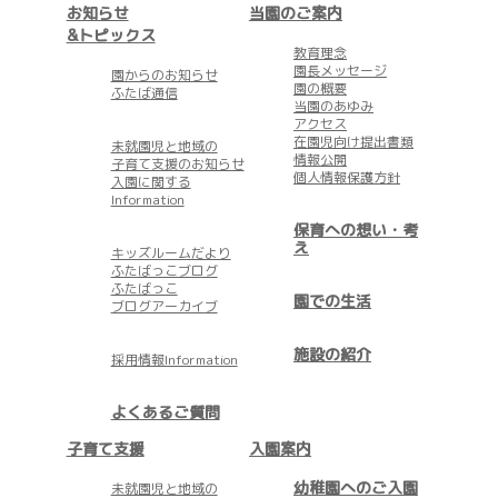
お知らせ
当園のご案内
&トピックス
教育理念
園長メッセージ
園からのお知らせ
園の概要
ふたば通信
当園のあゆみ
アクセス
在園児向け提出書類
未就園児と地域の
情報公開
子育て支援のお知らせ
個人情報保護方針
入園に関する
Information
保育への想い・考
え
キッズルームだより
ふたばっこブログ
ふたばっこ
園での生活
ブログアーカイブ
施設の紹介
採用情報Information
よくあるご質問
子育て支援
入園案内
幼稚園へのご入園
未就園児と地域の