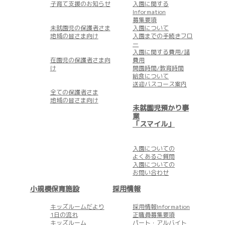
子育て支援のお知らせ
入園に関する
Information
募集要項
未就園児の保護者さま
入園について
地域の皆さま向け
入園までの手続きフロ
ー
入園に関する費用/諸
在園児の保護者さま向
費用
け
開園時間/教育時間
給食について
送迎バスコース案内
全ての保護者さま
地域の皆さま向け
未就園児預かり事
業
「スマイル」
入園についての
よくあるご質問
入園についての
お問い合わせ
小規模保育施設
採用情報
キッズルームだより
採用情報Information
1日の流れ
正職員募集要項
キッズルーム
パート・アルバイト