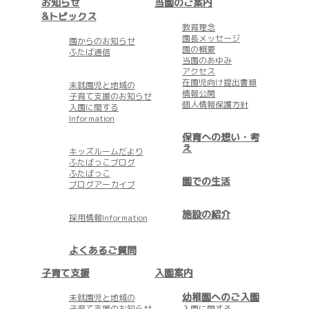
お知らせ
当園のご案内
&トピックス
教育理念
園長メッセージ
園からのお知らせ
園の概要
ふたば通信
当園のあゆみ
アクセス
在園児向け提出書類
未就園児と地域の
情報公開
子育て支援のお知らせ
個人情報保護方針
入園に関する
Information
保育への想い・考
え
キッズルームだより
ふたばっこブログ
ふたばっこ
園での生活
ブログアーカイブ
施設の紹介
採用情報Information
よくあるご質問
子育て支援
入園案内
幼稚園へのご入園
未就園児と地域の
子育て支援のお知らせ
入園に関する