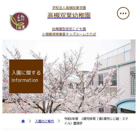
学校法人高槻双葉学園
高槻双葉幼稚園
幼稚園型認定こども園
小規模保育事業キッズルームふたば
入園に関する
Information
令和9年度 2歳児保育（満3歳児にじ組・スマ
入園のご案内
イル）園見学