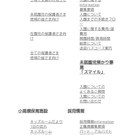
Information
募集要項
未就園児の保護者さま
入園について
地域の皆さま向け
入園までの手続きフロ
ー
入園に関する費用/諸
在園児の保護者さま向
費用
け
開園時間/教育時間
給食について
送迎バスコース案内
全ての保護者さま
地域の皆さま向け
未就園児預かり事
業
「スマイル」
入園についての
よくあるご質問
入園についての
お問い合わせ
小規模保育施設
採用情報
キッズルームだより
採用情報Information
1日の流れ
正職員募集要項
キッズルーム
パート・アルバイト