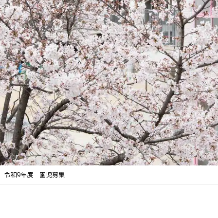
人情報保護方針
開放/園庭ピクニック/
迎バスコース案内
て相談
令和9年度 園児募集