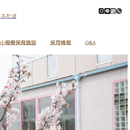
ムふたば
小規模保育施設
採用情報
Q&A
マイル」
採用情報Information
施設の紹介
全ての保護者さま
地域の皆さま向け
園庭の環境
ご質問
よくあるご質問
ふたぱーく
イブ
保育内容について
園内の環境
キンダーカウンセリング
わせ
持ち物について
あいあいホール
ふたぷぅマーケット
給食について
給食室
入園について
小規模保育施設について