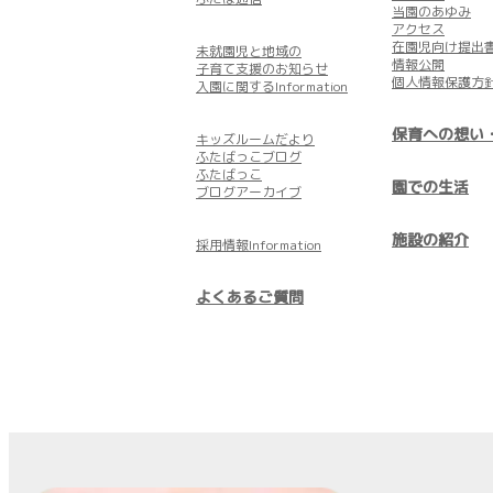
当園のあゆみ
アクセス
在園児向け提出
未就園児と地域の
情報公開
子育て支援のお知らせ
個人情報保護方
入園に関するInformation
保育への想い
キッズルームだより
ふたばっこブログ
ふたばっこ
園での生活
ブログアーカイブ
施設の紹介
採用情報Information
よくあるご質問