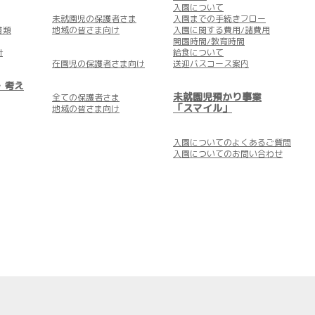
入園について
未就園児の保護者さま
入園までの手続きフロー
書類
地域の皆さま向け
入園に関する費用/諸費用
開園時間/教育時間
針
給食について
在園児の保護者さま向け
送迎バスコース案内
・考え
未就園児預かり事業
全ての保護者さま
「スマイル」
地域の皆さま向け
入園についての
よくあるご質問
入園についての
お問い合わせ