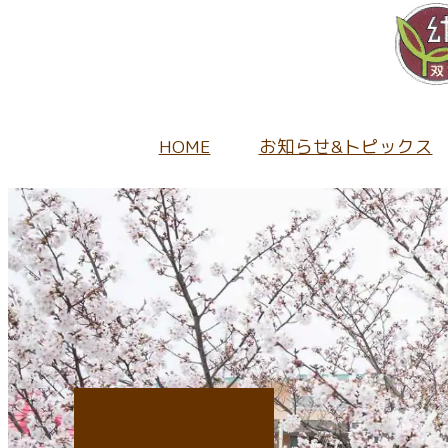
HOME
お知らせ&トピックス
園から
当園の
未就園
幼稚園
キ
採用情
保
地域の
教
入園
1日
正
持
ふたば
園
募
キ
パ
給
園
未
入
キ
当
入
未就園
子育
当
入
キ
採
キ
子育て
ア
未
入園
教
採
在
子
開園
入園に関
たね
情
給