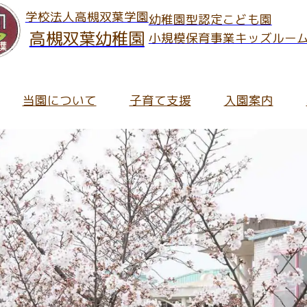
学校法人高槻双葉学園
幼稚園型認定こども園
高槻双葉幼稚園
小規模保育事業キッズルー
当園について
子育て支援
入園案内
のお知らせ
ご案内
児の保護者さま
へのご入園
ッズルームだより
報Information
育内容について
キッズルームだより
保育への想い・考え
在園児の保護者さま向け
未就園児預かり事業「ス
皆さま向け
育理念
に関するInformation
の流れ
職員募集要項
ち物について
通信
長メッセージ
集要項
ッズルーム入園のご案内
ート・アルバイト募集要項
食について
ふたばっこブログ
園での生活
入園についてのよくある
保育にかかわる活動
の概要
就園児と地域の
園について
ッズルームふたばについてのよくあるご質問
園の特長
園について
ふたばっこブログアーカ
園での一日
預かり保育
児と地域の
て支援のお知らせ
園のあゆみ
園までの手続きフロー
ッズルームふたばの見学お申し込み・お問い合わせ
用についてのよくあるご質問
ッズルームふたばについて
入園についてのお問い合
主な年間行事
子育て支援講演会
支援のお知らせ
クセス
就園児預かり事業「スマイル」
に関する費用/諸費用
職員採用のご応募・お問い合わせについて
用について
給食と食育
園児向け提出書類
育て支援室
時間/教育時間
するInformation
っこルーム / つちっこルーム
報公開
食について