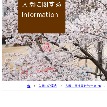
個
園庭
送
入園に関する
子育
Information
入園のご案内
入園に関するInformation