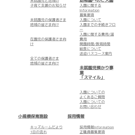
幼稚園へのご入園
未就園児と地域の
子育て支援のお知らせ
入園に関する
Information
募集要項
未就園児の保護者さま
入園について
地域の皆さま向け
入園までの手続きフロ
ー
入園に関する費用/諸
在園児の保護者さま向
費用
け
開園時間/教育時間
給食について
送迎バスコース案内
全ての保護者さま
地域の皆さま向け
未就園児預かり事
業
「スマイル」
入園についての
よくあるご質問
入園についての
お問い合わせ
小規模保育施設
採用情報
キッズルームだより
採用情報Information
1日の流れ
正職員募集要項