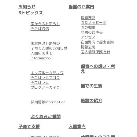
お知らせ
当園のご案内
&トピックス
教育理念
園長メッセージ
園からのお知らせ
園の概要
ふたば通信
当園のあゆみ
アクセス
在園児向け提出書類
未就園児と地域の
情報公開
子育て支援のお知らせ
個人情報保護方針
入園に関する
Information
保育への想い・考
え
キッズルームだより
ふたばっこブログ
ふたばっこ
園での生活
ブログアーカイブ
施設の紹介
採用情報Information
よくあるご質問
子育て支援
入園案内