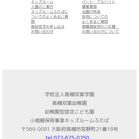
キッズルーム
パート・アルバイト
入園のご案内
募集要項
キッズルームふたばに
当園の特長
ついてのよくあるご質
採用についての
問
よくあるご質問
施設見学お申し込み
教職員採用のご応募・
お問い合わせ
お問い合わせについて
学校法人高槻双葉学園
高槻双葉幼稚園
幼稚園型認定こども園
小規模保育事業キッズルームふたば
〒569-0081 大阪府高槻市宮野町21番18号
tel:072-675-0250