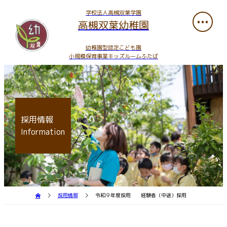
学校法人高槻双葉学園
高槻双葉幼稚園
幼稚園型認定こども園
小規模保育事業キッズルームふたば
採用情報
Information
採用情報
令和９年度採用 経験者（中途）採用